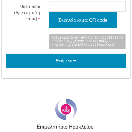
Username
(Αρ.κινητού ή
email)
*
Σκανάρισμα QR code
Καταχωρήστε e-mail ή κινητό (προσθέστε το
πρόθεμα της χώρας πριν τον αριθμό
κινητού, π.χ. για Ελλάδα 3069xxxxxxxx)
Επόμενο